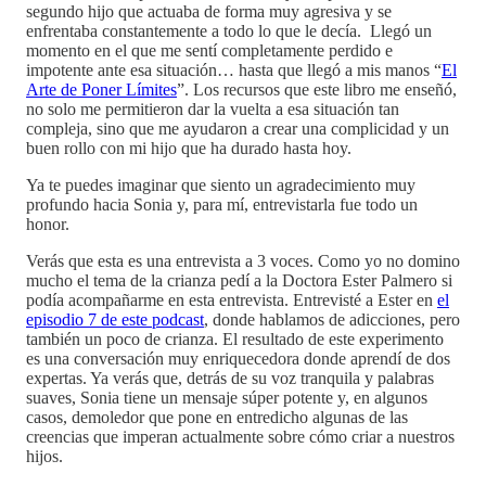
segundo hijo que actuaba de forma muy agresiva y se
enfrentaba constantemente a todo lo que le decía. Llegó un
momento en el que me sentí completamente perdido e
impotente ante esa situación… hasta que llegó a mis manos “
El
Arte de Poner Límites
”. Los recursos que este libro me enseñó,
no solo me permitieron dar la vuelta a esa situación tan
compleja, sino que me ayudaron a crear una complicidad y un
buen rollo con mi hijo que ha durado hasta hoy.
Ya te puedes imaginar que siento un agradecimiento muy
profundo hacia Sonia y, para mí, entrevistarla fue todo un
honor.
Verás que esta es una entrevista a 3 voces. Como yo no domino
mucho el tema de la crianza pedí a la Doctora Ester Palmero si
podía acompañarme en esta entrevista. Entrevisté a Ester en
el
episodio 7 de este podcast
, donde hablamos de adicciones, pero
también un poco de crianza. El resultado de este experimento
es una conversación muy enriquecedora donde aprendí de dos
expertas. Ya verás que, detrás de su voz tranquila y palabras
suaves, Sonia tiene un mensaje súper potente y, en algunos
casos, demoledor que pone en entredicho algunas de las
creencias que imperan actualmente sobre cómo criar a nuestros
hijos.