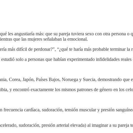
qué les angustiaría más: que su pareja tuviera sexo con otra persona 
ientras que las mujeres señalaban la emocional.
ía más difícil de perdonar?”, “¿qué te haría más probable terminar la r
 estudió solo a personas que habían experimentado infidelidades reales 
ania, Corea, Japón, Países Bajos, Noruega y Suecia, demostrando que es
ibia, y encontró exactamente los mismos patrones de género en los celo
recuencia cardíaca, sudoración, tensión muscular y presión sanguínea, y
lerado, sudoración, presión arterial elevada) al imaginar a su pareja t