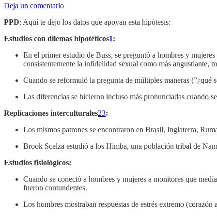
Deja un comentario
PPD
: Aquí te dejo los datos que apoyan esta hipótesis:
Estudios con dilemas hipotéticos
1
:
En el primer estudio de Buss, se preguntó a hombres y mujeres 
consistentemente la infidelidad sexual como más angustiante, m
Cuando se reformuló la pregunta de múltiples maneras (”¿qué ser
Las diferencias se hicieron incluso más pronunciadas cuando se
Replicaciones interculturales
2
3
:
Los mismos patrones se encontraron en Brasil, Inglaterra, Rum
Brook Scelza estudió a los Himba, una población tribal de Nam
Estudios fisiológicos:
Cuando se conectó a hombres y mujeres a monitores que medían f
fueron contundentes.
Los hombres mostraban respuestas de estrés extremo (corazón ace