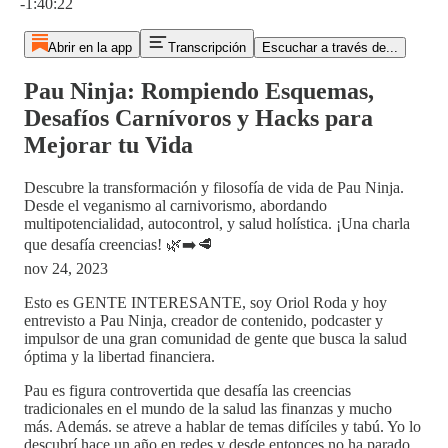
-1:40:22
Abrir en la app
Transcripción
Escuchar a través de...
Pau Ninja: Rompiendo Esquemas,
Desafíos Carnívoros y Hacks para
Mejorar tu Vida
Descubre la transformación y filosofía de vida de Pau Ninja.
Desde el veganismo al carnivorismo, abordando
multipotencialidad, autocontrol, y salud holística. ¡Una charla
que desafía creencias! 🌿➡️🥩
nov 24, 2023
Esto es GENTE INTERESANTE, soy Oriol Roda y hoy
entrevisto a Pau Ninja, creador de contenido, podcaster y
impulsor de una gran comunidad de gente que busca la salud
óptima y la libertad financiera.
Pau es figura controvertida que desafía las creencias
tradicionales en el mundo de la salud las finanzas y mucho
más. Además. se atreve a hablar de temas difíciles y tabú. Yo lo
descubrí hace un año en redes y desde entonces no ha parado