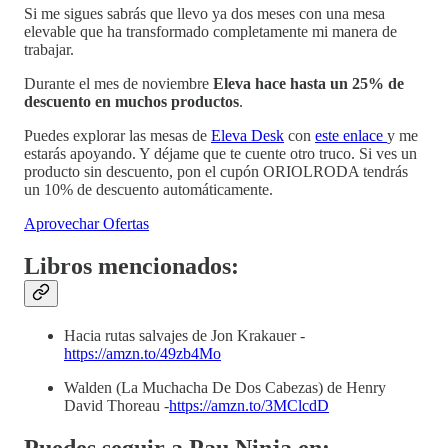
Si me sigues sabrás que llevo ya dos meses con una mesa
elevable que ha transformado completamente mi manera de
trabajar.
Durante el mes de noviembre
Eleva hace hasta un 25% de
descuento en muchos productos
.
Puedes explorar las mesas de
Eleva Desk
con
este enlace
y me
estarás apoyando. Y déjame que te cuente otro truco. Si ves un
producto sin descuento, pon el cupón ORIOLRODA tendrás
un 10% de descuento automáticamente.
Aprovechar Ofertas
Libros mencionados:
Hacia rutas salvajes de Jon Krakauer -
https://amzn.to/49zb4Mo
Walden (La Muchacha De Dos Cabezas) de Henry
David Thoreau -
https://amzn.to/3MClcdD
Puedes seguir a Pau Ninja en: