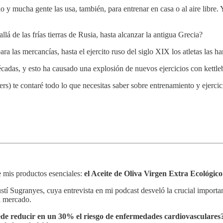
io y mucha gente las usa, también, para entrenar en casa o al aire lib
llá de las frías tierras de Rusia, hasta alcanzar la antigua Grecia?
las mercancías, hasta el ejercito ruso del siglo XIX los atletas las ha
écadas, y esto ha causado una explosión de nuevos ejercicios con kettleb
) te contaré todo lo que necesitas saber sobre entrenamiento y ejercicio
 mis productos esenciales:
el Aceite de Oliva Virgen Extra Ecológic
ustí Sugranyes, cuya entrevista en mi podcast desveló la crucial importa
l mercado.
uede reducir en un 30% el riesgo de enfermedades cardiovasculares