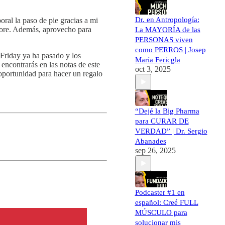
Dr. en Antropología:
oral la paso de pie gracias a mi
 core. Además, aprovecho para
La MAYORÍA de las
PERSONAS viven
como PERROS | Josep
Friday ya ha pasado y los
María Fericgla
encontrarás en las notas de este
oct 3, 2025
oportunidad para hacer un regalo
“Dejé la Big Pharma
para CURAR DE
VERDAD” | Dr. Sergio
Abanades
sep 26, 2025
Podcaster #1 en
español: Creé FULL
MÚSCULO para
solucionar mis