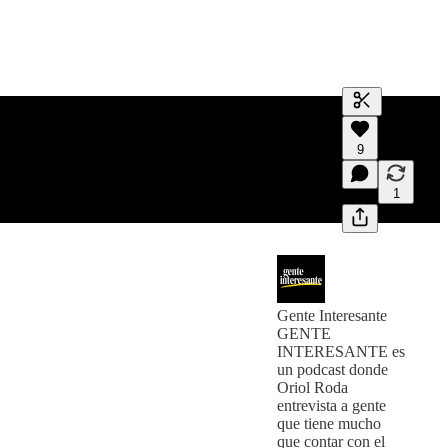
Generar tran
9
Una transcri
previas y edi
1
Gente Interesante
GENTE
INTERESANTE es
un podcast donde
Oriol Roda
entrevista a gente
que tiene mucho
que contar con el