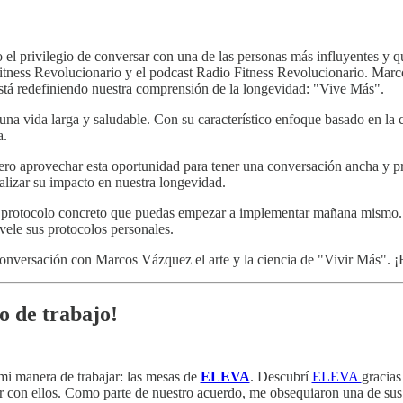
rivilegio de conversar con una de las personas más influyentes y q
 Fitness Revolucionario y el podcast Radio Fitness Revolucionario. Marc
e está redefiniendo nuestra comprensión de la longevidad: "Vive Más".
na vida larga y saludable. Con su característico enfoque basado en la ci
a.
iero aprovechar esta oportunidad para tener una conversación ancha y p
nalizar su impacto en nuestra longevidad.
un protocolo concreto que puedas empezar a implementar mañana mismo.
ele sus protocolos personales.
onversación con Marcos Vázquez el arte y la ciencia de "Vivir Más".
o de trabajo!
mi manera de trabajar: las mesas de
ELEVA
. Descubrí
ELEVA
gracia
rar con ellos. Como parte de nuestro acuerdo, me obsequiaron una de sus