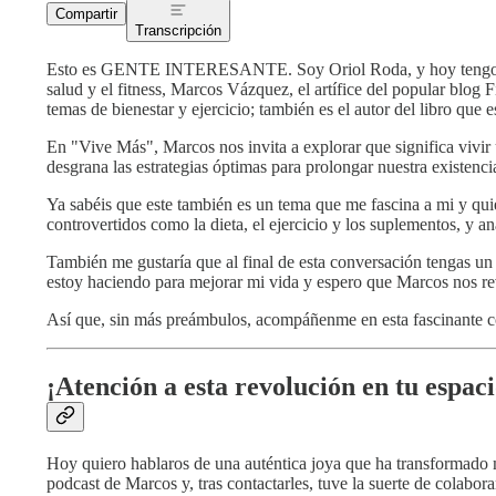
Compartir
Transcripción
Esto es GENTE INTERESANTE. Soy Oriol Roda, y hoy tengo el p
salud y el fitness, Marcos Vázquez, el artífice del popular blog
temas de bienestar y ejercicio; también es el autor del libro qu
En "Vive Más", Marcos nos invita a explorar que significa vivir u
desgrana las estrategias óptimas para prolongar nuestra existenci
Ya sabéis que este también es un tema que me fascina a mi y qu
controvertidos como la dieta, el ejercicio y los suplementos, y a
También me gustaría que al final de esta conversación tengas 
estoy haciendo para mejorar mi vida y espero que Marcos nos rev
Así que, sin más preámbulos, acompáñenme en esta fascinante c
¡Atención a esta revolución en tu espaci
Hoy quiero hablaros de una auténtica joya que ha transformado 
podcast de Marcos y, tras contactarles, tuve la suerte de colabo