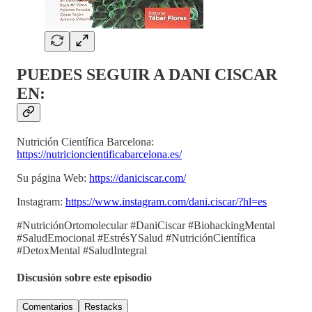
PUEDES SEGUIR A DANI CISCAR
EN:
Nutrición Científica Barcelona:
https://nutricioncientificabarcelona.es/
Su página Web:
https://daniciscar.com/
Instagram:
https://www.instagram.com/dani.ciscar/?hl=es
#NutriciónOrtomolecular #DaniCiscar #BiohackingMental
#SaludEmocional #EstrésYSalud #NutriciónCientífica
#DetoxMental #SaludIntegral
Discusión sobre este episodio
Comentarios
Restacks