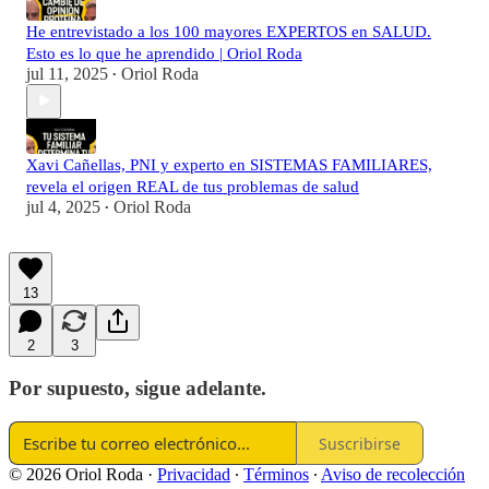
He entrevistado a los 100 mayores EXPERTOS en SALUD.
Esto es lo que he aprendido | Oriol Roda
jul 11, 2025
Oriol Roda
•
Xavi Cañellas, PNI y experto en SISTEMAS FAMILIARES,
revela el origen REAL de tus problemas de salud
jul 4, 2025
Oriol Roda
•
13
2
3
Por supuesto, sigue adelante.
Suscribirse
© 2026 Oriol Roda
·
Privacidad
∙
Términos
∙
Aviso de recolección