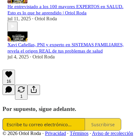
He entrevistado a los 100 mayores EXPERTOS en SALUD.
Esto es lo que he aprendido | Oriol Roda
jul 11, 2025
Oriol Roda
•
Xavi Cañellas, PNI y experto en SISTEMAS FAMILIARES,
revela el origen REAL de tus problemas de salud
jul 4, 2025
Oriol Roda
•
16
1
Por supuesto, sigue adelante.
Suscribirse
© 2026 Oriol Roda
·
Privacidad
∙
Términos
∙
Aviso de recolección