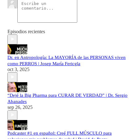
Episodios recientes
Dr. en Antropología: La MAYORÍA de las PERSONAS viven
como PERROS | Josep María Fericgla
oct 3, 2025
“Dejé la Big Pharma para CURAR DE VERDAD” | Dr. Sergio
Abanades
sep 26, 2025
Podcaster #1 en español: Creé FULL MÚSCULO para