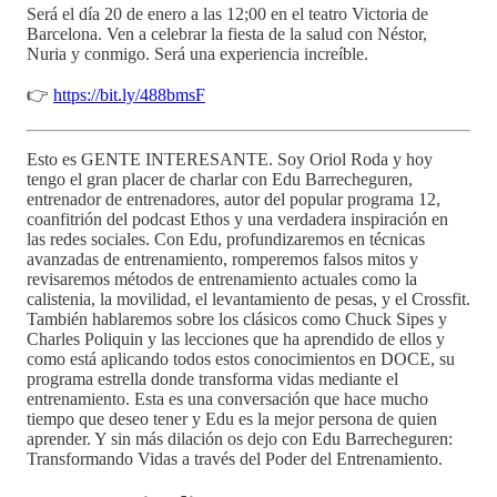
Será el día 20 de enero a las 12;00 en el teatro Victoria de
Barcelona. Ven a celebrar la fiesta de la salud con Néstor,
Nuria y conmigo. Será una experiencia increíble.
👉
https://bit.ly/488bmsF
Esto es GENTE INTERESANTE. Soy Oriol Roda y hoy
tengo el gran placer de charlar con Edu Barrecheguren,
entrenador de entrenadores, autor del popular programa 12,
coanfitrión del podcast Ethos y una verdadera inspiración en
las redes sociales. Con Edu, profundizaremos en técnicas
avanzadas de entrenamiento, romperemos falsos mitos y
revisaremos métodos de entrenamiento actuales como la
calistenia, la movilidad, el levantamiento de pesas, y el Crossfit.
También hablaremos sobre los clásicos como Chuck Sipes y
Charles Poliquin y las lecciones que ha aprendido de ellos y
como está aplicando todos estos conocimientos en DOCE, su
programa estrella donde transforma vidas mediante el
entrenamiento. Esta es una conversación que hace mucho
tiempo que deseo tener y Edu es la mejor persona de quien
aprender. Y sin más dilación os dejo con Edu Barrecheguren:
Transformando Vidas a través del Poder del Entrenamiento.