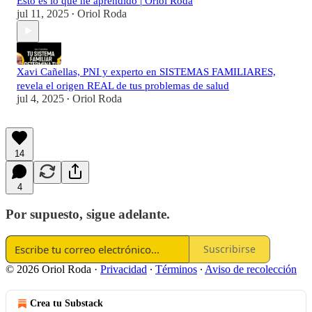
Esto es lo que he aprendido | Oriol Roda
jul 11, 2025
Oriol Roda
•
Xavi Cañellas, PNI y experto en SISTEMAS FAMILIARES,
revela el origen REAL de tus problemas de salud
jul 4, 2025
Oriol Roda
•
14
4
Por supuesto, sigue adelante.
Suscribirse
© 2026 Oriol Roda
·
Privacidad
∙
Términos
∙
Aviso de recolección
Crea tu Substack