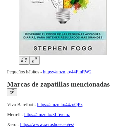
Pequeños hábitos -
https://amzn.to/44FmRW2
Marcas de zapatillas mencionadas
Vivo Barefoot -
https://amzn.to/44zpQPz
Merrell -
https://amzn.to/3L5vemz
Xero -
https://www.xeroshoes.eu/es/