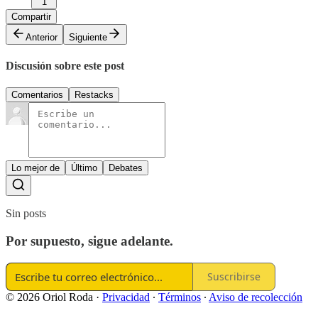
1
Compartir
Anterior
Siguiente
Discusión sobre este post
Comentarios
Restacks
Lo mejor de
Último
Debates
Sin posts
Por supuesto, sigue adelante.
Suscribirse
© 2026 Oriol Roda
·
Privacidad
∙
Términos
∙
Aviso de recolección