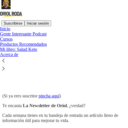
Suscribirse
Iniciar sesión
Inicio
Gente Interesante Podcast
Cursos
Lee sin distracciones en Substack
Productos Recomendados
Mi libro: Salud Keto
Acerca de
ConexiónOriol: la IA de La Newsletter de
Oriol
(Si ya eres suscritor
pincha aquí
)
Te encanta
La Newsletter de Oriol
, ¿verdad?
Cada semana tienes en tu bandeja de entrada un artículo lleno de
información útil para mejorar tu vida.