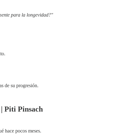
mente para la longevidad?"
to.
as de su progresión.
 Piti Pinsach
qué hace pocos meses.