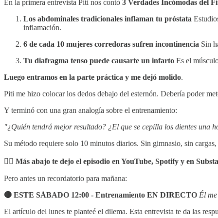
En la primera entrevista Piti nos contó
3 Verdades Incómodas del Fi
Los abdominales tradicionales inflaman tu próstata
Estudios
inflamación.
6 de cada 10 mujeres corredoras sufren incontinencia
Sin ha
Tu diafragma tenso puede causarte un infarto
Es el músculo 
Luego entramos en la parte práctica y me dejó molido
.
Piti me hizo colocar los dedos debajo del esternón. Debería poder met
Y terminó con una gran analogía sobre el entrenamiento:
"¿Quién tendrá mejor resultado? ¿El que se cepilla los dientes una ho
Su método requiere solo 10 minutos diarios. Sin gimnasio, sin cargas, 
👉🏼 Más abajo te dejo el episodio en YouTube, Spotify y en Subst
Pero antes un recordatorio para mañana:
🔴 ESTE SÁBADO 12:00 - Entrenamiento EN DIRECTO
Él me 
El artículo del lunes te planteé el dilema. Esta entrevista te da las res