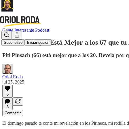
Gente Interesante Podcast
El Hombre que Está Mejor a los 67 que tu l
Suscribirse
Iniciar sesión
Piti Pinsach (66) está mejor que a los 20. Revela po
Oriol Roda
jul 25, 2025
6
3
Compartir
El domingo pasado te conté mi revelación en los Pirineos, mi rodilla 