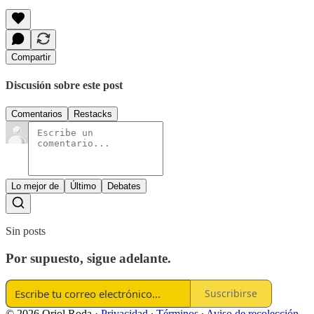
Compartir
Discusión sobre este post
Comentarios
Restacks
Lo mejor de
Último
Debates
Sin posts
Por supuesto, sigue adelante.
Suscribirse
© 2026 Oriol Roda
·
Privacidad
∙
Términos
∙
Aviso de recolección