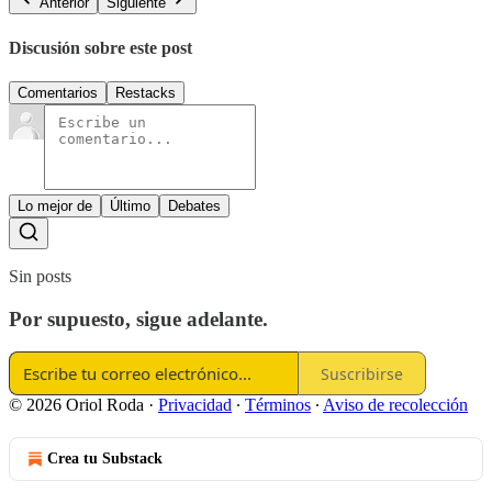
Anterior
Siguiente
Discusión sobre este post
Comentarios
Restacks
Lo mejor de
Último
Debates
Sin posts
Por supuesto, sigue adelante.
Suscribirse
© 2026 Oriol Roda
·
Privacidad
∙
Términos
∙
Aviso de recolección
Crea tu Substack