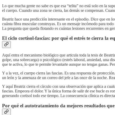
Lo que mucha gente no sabe es que esa “telita” no está solo en la sup
el cuerpo. Cuando una zona se cierra, las demás se compensan. Cuando t
Beatriz hace una predicción interesante en el episodio. Dice que en los
cuánta fibra muscular construyas. Es un mensaje incómodo para todo el 
La pregunta que queda flotando es cuántas lesiones recurrentes en gent
El ciclo cortisol-fascias: por qué el estrés te cierra la 
Aquí entra el mecanismo biológico que articula toda la tesis de Beatr
golpe, una sobrecarga) o psicológico (estrés laboral, ansiedad, una disc
que te activa, lo que te permite levantarte aunque no tengas ganas. Pe
Y a la vez, el cuerpo cierra las fascias. Es una respuesta de protecci
un león y la amenaza de un correo del jefe a las once de la noche. Reac
Y aquí Beatriz cierra el círculo con una observación que aplica a cual
fascias. Empeora el dolor. Y la única forma de salir de ese bucle es r
generando cortisol todo ese tiempo. La consecuencia clínica es directa
Por qué el autotratamiento da mejores resultados que 