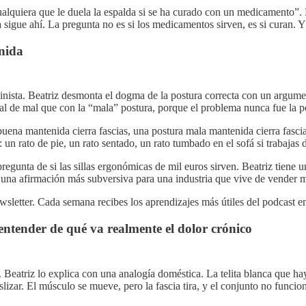
ualquiera que le duela la espalda si se ha curado con un medicamento”. 
sigue ahí. La pregunta no es si los medicamentos sirven, es si curan. Y l
enida
icinista. Beatriz desmonta el dogma de la postura correcta con un argu
al de mal que con la “mala” postura, porque el problema nunca fue la po
buena mantenida cierra fascias, una postura mala mantenida cierra fasci
n rato de pie, un rato sentado, un rato tumbado en el sofá si trabajas de
gunta de si las sillas ergonómicas de mil euros sirven. Beatriz tiene una
 en una afirmación más subversiva para una industria que vive de vender
newsletter. Cada semana recibes los aprendizajes más útiles del podcast e
 entender de qué va realmente el dolor crónico
a. Beatriz lo explica con una analogía doméstica. La telita blanca que h
lizar. El músculo se mueve, pero la fascia tira, y el conjunto no funciona 