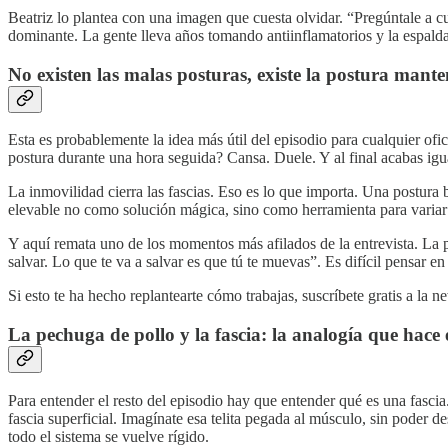
Beatriz lo plantea con una imagen que cuesta olvidar. “Pregúntale a c
dominante. La gente lleva años tomando antiinflamatorios y la espalda 
No existen las malas posturas, existe la postura mant
Esta es probablemente la idea más útil del episodio para cualquier of
postura durante una hora seguida? Cansa. Duele. Y al final acabas igu
La inmovilidad cierra las fascias. Eso es lo que importa. Una postura 
elevable no como solución mágica, sino como herramienta para variar: u
Y aquí remata uno de los momentos más afilados de la entrevista. La pre
salvar. Lo que te va a salvar es que tú te muevas”. Es difícil pensar
Si esto te ha hecho replantearte cómo trabajas, suscríbete gratis a la 
La pechuga de pollo y la fascia: la analogía que hace
Para entender el resto del episodio hay que entender qué es una fasci
fascia superficial. Imagínate esa telita pegada al músculo, sin poder des
todo el sistema se vuelve rígido.