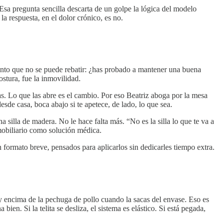
Esa pregunta sencilla descarta de un golpe la lógica del modelo
a respuesta, en el dolor crónico, es no.
mento que no se puede rebatir: ¿has probado a mantener una buena
stura, fue la inmovilidad.
as. Lo que las abre es el cambio. Por eso Beatriz aboga por la mesa
sde casa, boca abajo si te apetece, de lado, lo que sea.
 silla de madera. No le hace falta más. “No es la silla lo que te va a
 mobiliario como solución médica.
n formato breve, pensados para aplicarlos sin dedicarles tiempo extra.
ay encima de la pechuga de pollo cuando la sacas del envase. Eso es
bien. Si la telita se desliza, el sistema es elástico. Si está pegada,