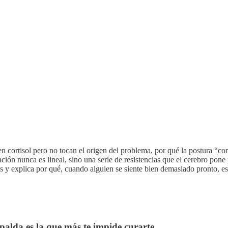
n cortisol pero no tocan el origen del problema, por qué la postura “co
ión nunca es lineal, sino una serie de resistencias que el cerebro pone 
s y explica por qué, cuando alguien se siente bien demasiado pronto, ese 
spalda es la que más te impide curarte