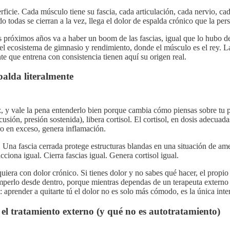
erficie. Cada músculo tiene su fascia, cada articulación, cada nervio, c
odas se cierran a la vez, llega el dolor de espalda crónico que la pers
 próximos años va a haber un boom de las fascias, igual que lo hubo del 
ecosistema de gimnasio y rendimiento, donde el músculo es el rey. La fu
e que entrena con consistencia tienen aquí su origen real.
espalda literalmente
iz, y vale la pena entenderlo bien porque cambia cómo piensas sobre tu 
usión, presión sostenida), libera cortisol. El cortisol, en dosis adecuad
ro en exceso, genera inflamación.
ón. Una fascia cerrada protege estructuras blandas en una situación de 
ciona igual. Cierra fascias igual. Genera cortisol igual.
quiera con dolor crónico. Si tienes dolor y no sabes qué hacer, el propi
omperlo desde dentro, porque mientras dependas de un terapeuta externo y
: aprender a quitarte tú el dolor no es solo más cómodo, es la única in
el tratamiento externo (y qué no es autotratamiento)