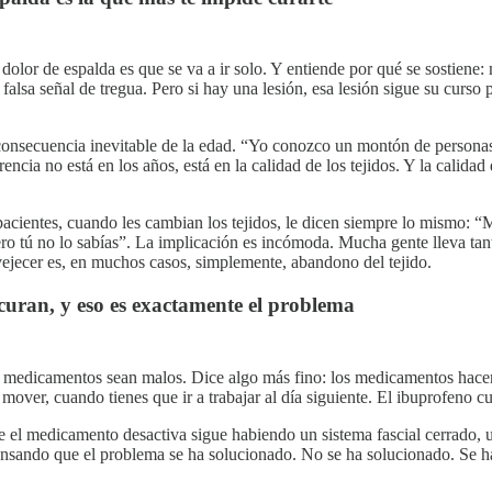
olor de espalda es que se va a ir solo. Y entiende por qué se sostiene: 
 falsa señal de tregua. Pero si hay una lesión, esa lesión sigue su curs
consecuencia inevitable de la edad. “Yo conozco un montón de personas
encia no está en los años, está en la calidad de los tejidos. Y la calid
acientes, cuando les cambian los tejidos, le dicen siempre lo mismo: “M
Pero tú no lo sabías”. La implicación es incómoda. Mucha gente lleva tan
ejecer es, en muchos casos, simplemente, abandono del tejido.
curan, y eso es exactamente el problema
s medicamentos sean malos. Dice algo más fino: los medicamentos hacen
mover, cuando tienes que ir a trabajar al día siguiente. El ibuprofeno c
que el medicamento desactiva sigue habiendo un sistema fascial cerrado,
nsando que el problema se ha solucionado. No se ha solucionado. Se ha s