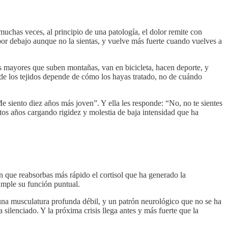
muchas veces, al principio de una patología, el dolor remite con
o por debajo aunque no la sientas, y vuelve más fuerte cuando vuelves a
 mayores que suben montañas, van en bicicleta, hacen deporte, y
ad de los tejidos depende de cómo los hayas tratado, no de cuándo
e siento diez años más joven”. Y ella les responde: “No, no te sientes
tos años cargando rigidez y molestia de baja intensidad que ha
 que reabsorbas más rápido el cortisol que ha generado la
umple su función puntual.
 una musculatura profunda débil, y un patrón neurológico que no se ha
ilenciado. Y la próxima crisis llega antes y más fuerte que la