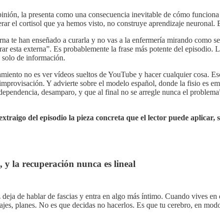
pinión, la presenta como una consecuencia inevitable de cómo funciona e
ar el cortisol que ya hemos visto, no construye aprendizaje neuronal. 
xterna te han enseñado a curarla y no vas a la enfermería mirando como s
curar esta externa”. Es probablemente la frase más potente del episodio
es solo de información.
amiento no es ver vídeos sueltos de YouTube y hacer cualquier cosa. Es
 improvisación. Y advierte sobre el modelo español, donde la fisio es em
dependencia, desamparo, y que al final no se arregle nunca el problema”.
 extraigo del episodio la pieza concreta que el lector puede aplicar
, y la recuperación nunca es lineal
eja de hablar de fascias y entra en algo más íntimo. Cuando vives en d
ajes, planes. No es que decidas no hacerlos. Es que tu cerebro, en mod