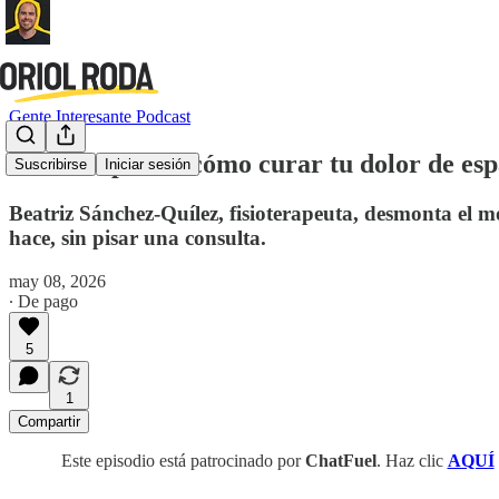
Gente Interesante Podcast
Fisioterapeuta: cómo curar tu dolor de esp
Suscribirse
Iniciar sesión
Beatriz Sánchez-Quílez, fisioterapeuta, desmonta el m
hace, sin pisar una consulta.
may 08, 2026
∙ De pago
5
1
Compartir
Este episodio está patrocinado por
ChatFuel
. Haz clic
AQUÍ