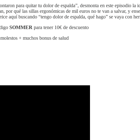
ontaron para quitar tu dolor de espalda”, desmonta en este episodio la 
n, por qué las sillas ergonómicas de mil euros no te van a salvar, y ens
errice aquí buscando “tengo dolor de espalda, qué hago” se vaya con he
ódigo
SOMMER
para tener 10€ de descuento
s molestos + muchos bonus de salud