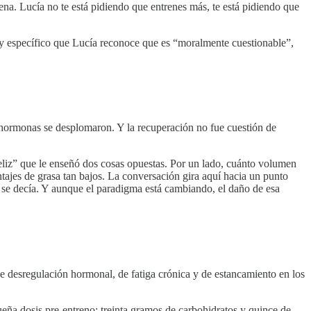
trena. Lucía no te está pidiendo que entrenes más, te está pidiendo que
 muy específico que Lucía reconoce que es “moralmente cuestionable”,
 hormonas se desplomaron. Y la recuperación no fue cuestión de
eliz” que le enseñó dos cosas opuestas. Por un lado, cuánto volumen
tajes de grasa tan bajos. La conversación gira aquí hacia un punto
se decía. Y aunque el paradigma está cambiando, el daño de esa
de desregulación hormonal, de fatiga crónica y de estancamiento en los
ña dosis pre-entreno: treinta gramos de carbohidratos y quince de