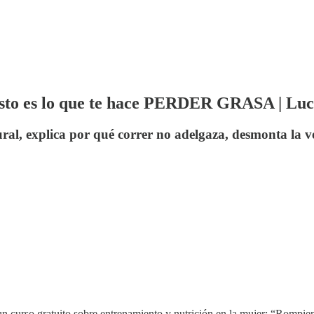
 es lo que te hace PERDER GRASA | Luc
l, explica por qué correr no adelgaza, desmonta la v
n curso gratuito sobre entrenamiento y nutrición en la mujer: “Rompiend