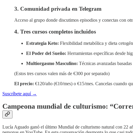
3. Comunidad privada en Telegram
Acceso al grupo donde discutimos episodios y conectas con otra
4. Tres cursos completos incluidos
Estrategia Keto:
Flexibilidad metabólica y dieta cetogén
El Poder del Sueño:
Herramientas específicas desde higi
Multiorgasmo Masculino:
Técnicas avanzadas basadas en
(Estos tres cursos valen más de €300 por separado)
El precio:
€120/año (€10/mes) o €15/mes. Cancelas cuando qui
Suscríbete aquí →
Campeona mundial de culturismo: “Correr 
Lucía Aguado ganó el último Mundial de culturismo natural con 22 añ
personas en YouTube. En esta conversación desmonta lo que casi todo 