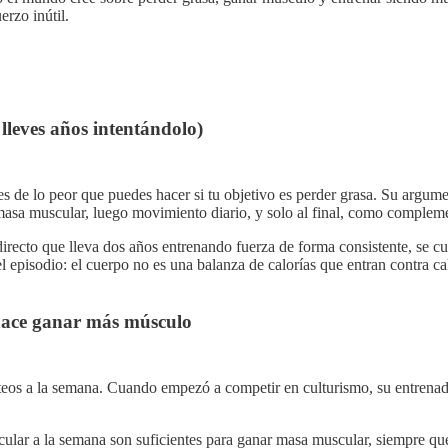
erzo inútil.
lleves años intentándolo)
s de lo peor que puedes hacer si tu objetivo es perder grasa. Su argumen
masa muscular, luego movimiento diario, y solo al final, como compleme
recto que lleva dos años entrenando fuerza de forma consistente, se cu
el episodio: el cuerpo no es una balanza de calorías que entran contra c
e hace ganar más músculo
lúteos a la semana. Cuando empezó a competir en culturismo, su entrena
cular a la semana son suficientes para ganar masa muscular, siempre que 