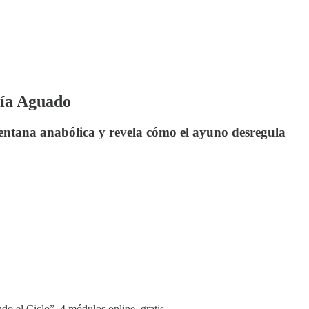
ía Aguado
entana anabólica y revela cómo el ayuno desregula
o el Ciclo”. 4 módulos online, gratis.