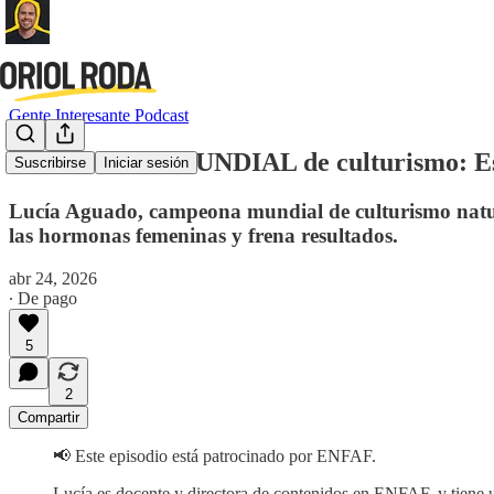
Gente Interesante Podcast
CAMPEONA MUNDIAL de culturismo: Esto
Suscribirse
Iniciar sesión
Lucía Aguado, campeona mundial de culturismo natura
las hormonas femeninas y frena resultados.
abr 24, 2026
∙ De pago
5
2
Compartir
📢 Este episodio está patrocinado por ENFAF.
Lucía es docente y directora de contenidos en ENFAF, y tiene u