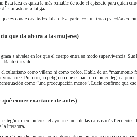
sar. Esta idea es quizá la más rentable de todo el episodio para quien en
días arrastrando fatiga.
al, que es donde casi todos fallan. Esa parte, con un truco psicológico
ncia que da ahora a las mujeres)
grasa a niveles en los que el cuerpo entra en modo supervivencia. Sus
había destrozado.
ta el culturismo como villano ni como trofeo. Habla de un “matrimonio f
yoría cree. Por otro, lo peligroso que es para una mujer llegar a porcen
a menstruación como “una preocupación menos”. Lucía confirma que eso 
y qué comer exactamente antes)
 categórica: en mujeres, el ayuno es una de las causas más frecuentes 
la literatura.
 dos grupos de mujeres, uno entrenando en ayunas y otro con una peque