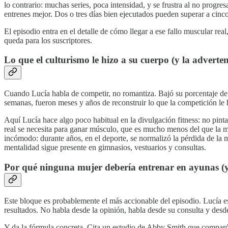
lo contrario: muchas series, poca intensidad, y se frustra al no progre
entrenes mejor. Dos o tres días bien ejecutados pueden superar a cinco 
El episodio entra en el detalle de cómo llegar a ese fallo muscular re
queda para los suscriptores.
Lo que el culturismo le hizo a su cuerpo (y la adverte
Cuando Lucía habla de competir, no romantiza. Bajó su porcentaje de 
semanas, fueron meses y años de reconstruir lo que la competición le 
Aquí Lucía hace algo poco habitual en la divulgación fitness: no pin
real se necesita para ganar músculo, que es mucho menos del que la ma
incómodo: durante años, en el deporte, se normalizó la pérdida de l
mentalidad sigue presente en gimnasios, vestuarios y consultas.
Por qué ninguna mujer debería entrenar en ayunas (
Este bloque es probablemente el más accionable del episodio. Lucía es
resultados. No habla desde la opinión, habla desde su consulta y desde 
Y da la fórmula concreta. Cita un estudio de Abby Smith que comparó