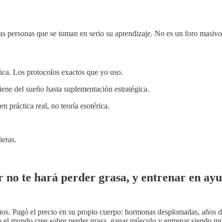
s personas que se toman en serio su aprendizaje. No es un foro masivo
ica. Los protocolos exactos que yo uso.
ene del sueño hasta suplementación estratégica.
 práctica real, no teoría esotérica.
eras.
no te hará perder grasa, y entrenar en ayu
os. Pagó el precio en su propio cuerpo: hormonas desplomadas, años de
el mundo cree sobre perder grasa, ganar músculo y entrenar siendo muj