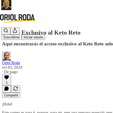
Acceso Exclusivo al Keto Reto
Suscribirse
Iniciar sesión
Aquí encontrarás el acceso exclusivo al Keto Reto sol
Oriol Roda
oct 03, 2024
∙ De pago
1
Compartir
¡Hola!
Este correo es para ti, porque, para mi, eres una persona especial: er