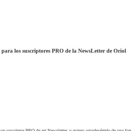
o para los suscriptores PRO de la NewsLetter de Oriol
es un suscriptor PRO de mi Newsletter, y quiero agradecértelo de una fo