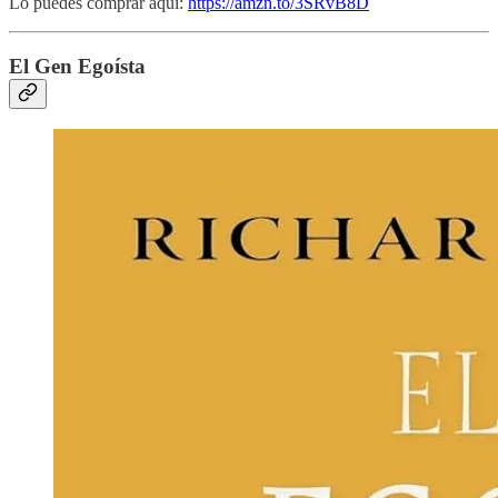
Lo puedes comprar aquí:
https://amzn.to/3SRvB8D
El Gen Egoísta