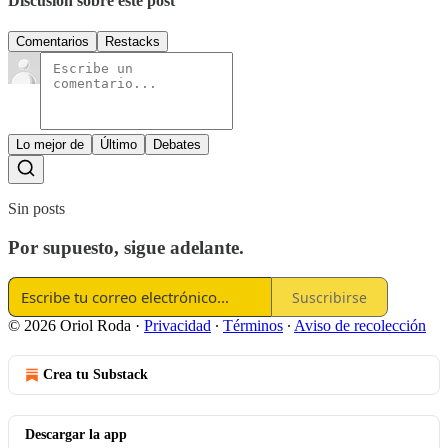
Discusión sobre este post
Comentarios
Restacks
Lo mejor de
Último
Debates
Sin posts
Por supuesto, sigue adelante.
Suscribirse
© 2026 Oriol Roda
·
Privacidad
∙
Términos
∙
Aviso de recolección
Crea tu Substack
Descargar la app