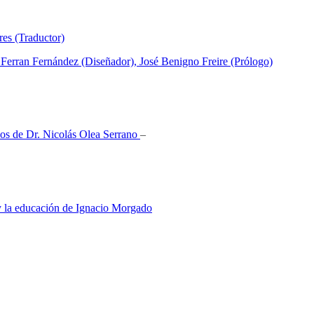
es (Traductor)
 Ferran Fernández (Diseñador), José Benigno Freire (Prólogo)
nos de Dr. Nicolás Olea Serrano
–
 y la educación de Ignacio Morgado