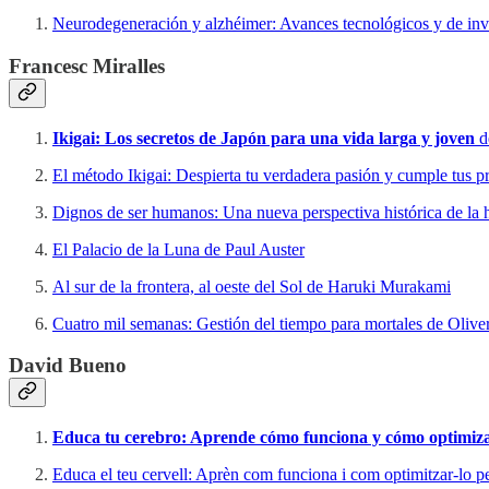
Neurodegeneración y alzhéimer: Avances tecnológicos y de in
Francesc Miralles
Ikigai: Los secretos de Japón para una vida larga y joven
d
El método Ikigai: Despierta tu verdadera pasión y cumple tus pr
Dignos de ser humanos: Una nueva perspectiva histórica de l
El Palacio de la Luna de Paul Auster
Al sur de la frontera, al oeste del Sol de Haruki Murakami
Cuatro mil semanas: Gestión del tiempo para mortales de Oliv
David Bueno
Educa tu cerebro: Aprende cómo funciona y cómo optimizar
Educa el teu cervell: Aprèn com funciona i com optimitzar-lo 