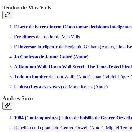
Teodor de Mas Valls
El arte de hacer dinero: Cómo tomar decisiones inteligente
Fer diners
de Teodor de Mas Valls
El inversor inteligente
de Benjamin Graham (Autor), Idoia Be
Jo Confesso de Jaume Cabré (Autor)
A Random Walk Down Wall Street: The Time-Tested Strateg
Todo un hombre
de Tom Wolfe (Autor), Juan Gabriel López G
L'altra (Les ales esteses)
de Marta Rojals (Autor)
Andres Suro
1984 (Contemporánea) Libro de bolsillo de George Orwell
Rebelión en la granja de George Orwell (Autor), Miguel Tempr