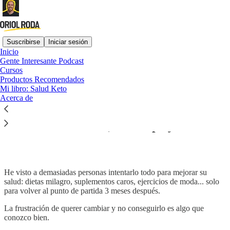
Suscribirse
Iniciar sesión
Inicio
Gente Interesante Podcast
Cursos
Lee sin distracciones en Substack
Productos Recomendados
Mi libro: Salud Keto
Acerca de
Únete a mi comunidad privada y
transforma tu salud, tu cuerpo y tu mente
He visto a demasiadas personas intentarlo todo para mejorar su
salud: dietas milagro, suplementos caros, ejercicios de moda... solo
para volver al punto de partida 3 meses después.
La frustración de querer cambiar y no conseguirlo es algo que
conozco bien.